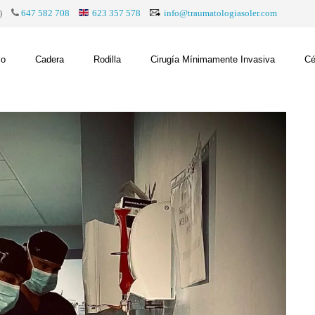
)
647 582 708
623 357 578
info@traumatologiasoler.com
co
Cadera
Rodilla
Cirugía Mínimamente Invasiva
Cé