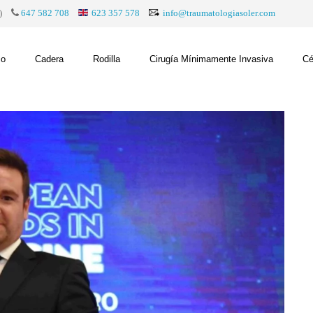
)
647 582 708
623 357 578
info@traumatologiasoler.com
co
Cadera
Rodilla
Cirugía Mínimamente Invasiva
Cé