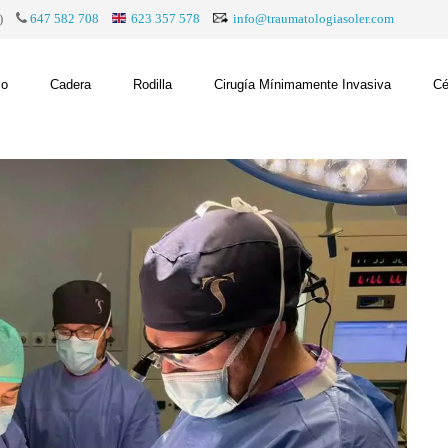
)
647 582 708
623 357 578
info@traumatologiasoler.com
co
Cadera
Rodilla
Cirugía Mínimamente Invasiva
Cé