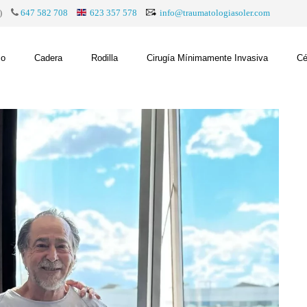
)
647 582 708
623 357 578
info@traumatologiasoler.com
co
Cadera
Rodilla
Cirugía Mínimamente Invasiva
Cé