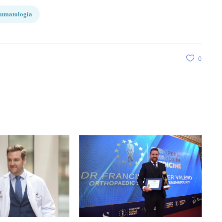
umatología
0