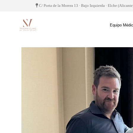
C/ Porta de la Morera 13 · Bajo Izquierda · Elche (Alicante
Equipo Médi